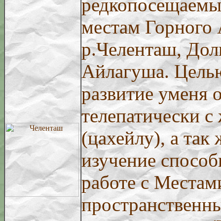
редкопосещаемы
местам Горного 
р.Челенташ, До
Айлагуша. Целью
развитие уменя 
телепатически с
(цахейлу), а так
изучение способ
работе с Местам
пространственн