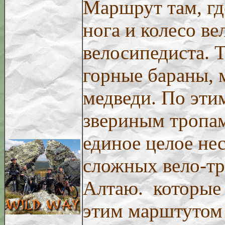
Маршрут там, гд
нога и колесо ве
велосипедиста. Т
горные бараны, 
медведи. По эти
звериным тропам
единое целое не
сложных вело-тр
Алтаю. которые 
этим марштутом 