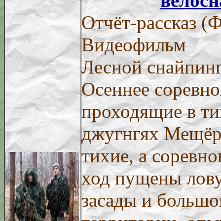
велосн
Отчёт-рассказ (
Видеофильм
Лесной снайпинг
Осеннее соревно
проходящие в ти
джугнгях Мещёр
тихие, а соревно
ход пущены лов
засады и большо