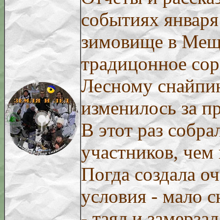
событиях января 
зимовище в Мещ
традицонное сор
Лесному снайпин
изменилось за п
В этот раз собр
участников, чем
Погда создала о
условия - мало сн
- таял и замерзал