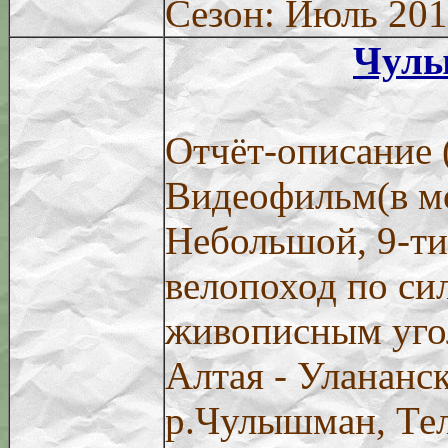
Сезон: Июль 20
Чул
Отчёт-описание 
Видеофильм(в м
Небольшой, 9-т
велопоход по си
живописным уго
Алтая - Улананс
р.Чулышман, Тел