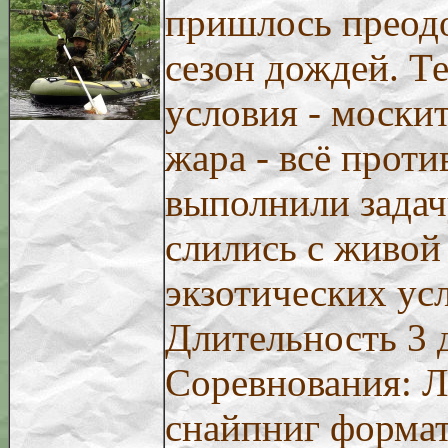
пришлось преодо
сезон дождей. Т
условия - моски
жара - всё проти
выполнили задачу
слились с живой
экзотических ус
Длительность 3 
Соревнования: Л
снайпниг формат