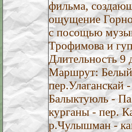
фильма, создаю
ощущение Горно
с посощью музы
Трофимова и гу
Длительность 9 
Маршрут: Белый 
пер.Улаганскай -
Балыктуюль - Па
курганы - пер. К
р.Чулышман - ка