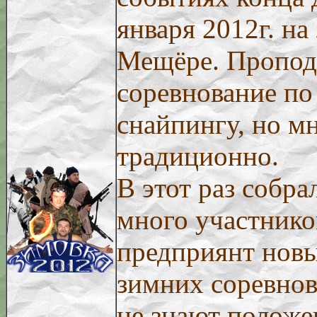
января 2012г. на
Мещёре. Пропод
соревнование по
снайпингу, но м
традиционно.
В этот раз собра
много участнико
предприянт новы
зимних соревнов
не знают полож