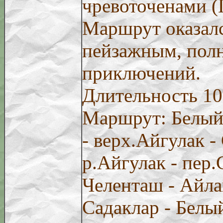
чревоточенами (
Маршрут оказал
пейзажным, пол
приключений.
Длительность 10
Маршрут: Белый 
- верх.Айгулак -
р.Айгулак - пер.
Челенташ - Айла
Садаклар - Белы